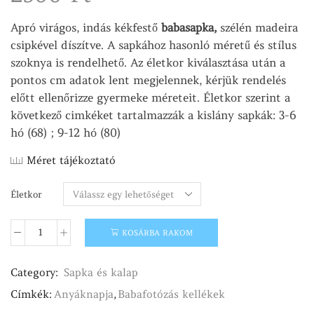
Apró virágos, indás kékfestő
babasapka,
szélén madeira
csipkével díszítve. A sapkához hasonló méretű és stílus
szoknya is rendelhető. Az életkor kiválasztása után a
pontos cm adatok lent megjelennek, kérjük rendelés
előtt ellenőrizze gyermeke méreteit. Életkor szerint a
következő cimkéket tartalmazzák a kislány sapkák: 3-6
hó (68) ; 9-12 hó (80)
Méret tájékoztató
Életkor
KOSÁRBA RAKOM
Kékfestő
bonet
babasapka
Category:
Sapka és kalap
csipkével
mennyiség
Címkék:
Anyáknapja
,
Babafotózás kellékek