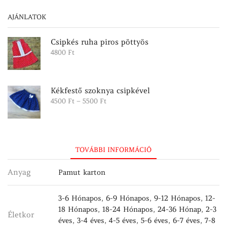
AJÁNLATOK
Csipkés ruha piros pöttyös
4800
Ft
Kékfestő szoknya csipkével
Ártartomány:
4500
Ft
–
5500
Ft
4500 Ft
-
5500 Ft
TOVÁBBI INFORMÁCIÓ
Anyag
Pamut karton
3-6 Hónapos
,
6-9 Hónapos
,
9-12 Hónapos
,
12-
18 Hónapos
,
18-24 Hónapos
,
24-36 Hónap
,
2-3
Életkor
éves
,
3-4 éves
,
4-5 éves
,
5-6 éves
,
6-7 éves
,
7-8