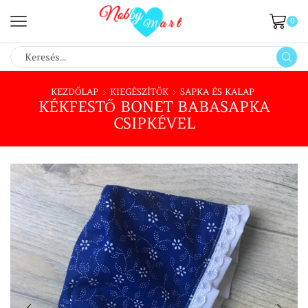
0
SEARCH
INPUT
KEZDŐLAP
KIEGÉSZÍTŐK
SAPKA ÉS KALAP
KÉKFESTŐ BONET BABASAPKA
CSIPKÉVEL