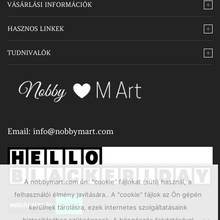
VÁSÁRLÁSI INFORMÁCIÓK
HASZNOS LINKEK
TUDNIVALÓK
Email:
info@nobbymart.com
A nobbymart.com ún. "cookie" fájlokat (süti) használ, a
felhasználói élmény javítására.. A "cookie" fájlok az Ön gépén
kerülnek tárolásra, ezek internetes szolgáltatásaink
biztosításához szükségesek. A böngészés folytatásával