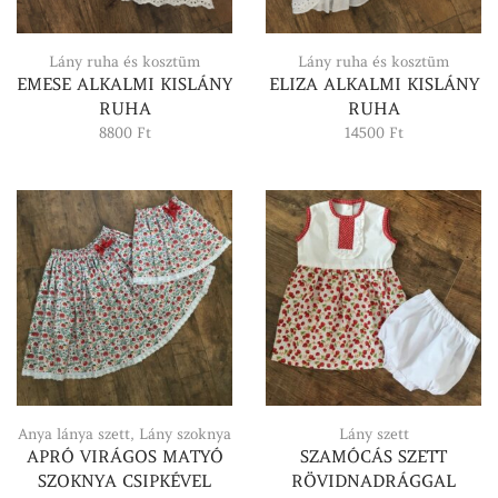
Lány ruha és kosztüm
Lány ruha és kosztüm
EMESE ALKALMI KISLÁNY
ELIZA ALKALMI KISLÁNY
RUHA
RUHA
8800
Ft
14500
Ft
Anya lánya szett
,
Lány szoknya
Lány szett
APRÓ VIRÁGOS MATYÓ
SZAMÓCÁS SZETT
SZOKNYA CSIPKÉVEL
RÖVIDNADRÁGGAL