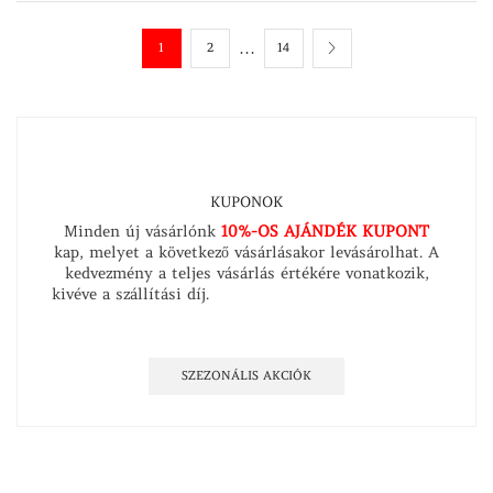
…
1
2
14
KUPONOK
Minden új vásárlónk
10%-OS AJÁNDÉK KUPONT
kap, melyet a következő vásárlásakor levásárolhat. A
kedvezmény a teljes vásárlás értékére vonatkozik,
kivéve a szállítási díj.
Íratkozzon fel hírlevelünkre és
értesüljön időben szezonális kedvezményeinkről és
híreinkről!
SZEZONÁLIS AKCIÓK