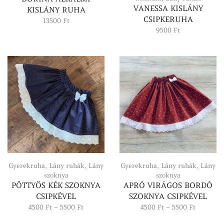
VANESSA KISLÁNY
KISLÁNY RUHA
CSIPKERUHA
13500
Ft
9500
Ft
Gyerekruha
,
Lány ruhák
,
Lány
Gyerekruha
,
Lány ruhák
,
Lány
szoknya
szoknya
PÖTTYÖS KÉK SZOKNYA
APRÓ VIRÁGOS BORDÓ
CSIPKÉVEL
SZOKNYA CSIPKÉVEL
Ártartomány:
Ártartom
4500
Ft
–
5500
Ft
4500
Ft
–
5500
Ft
4500 Ft
4500 Ft