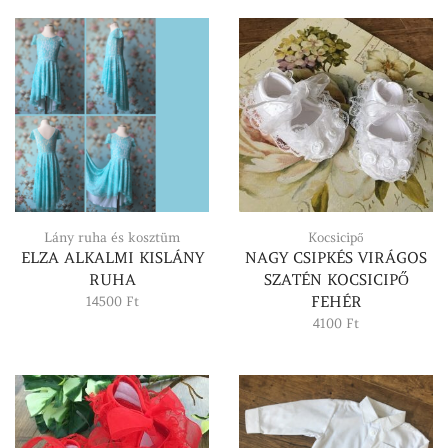
-
-
5500 Ft
5500 Ft
Lány ruha és kosztüm
Kocsicipő
ELZA ALKALMI KISLÁNY
NAGY CSIPKÉS VIRÁGOS
RUHA
SZATÉN KOCSICIPŐ
FEHÉR
14500
Ft
4100
Ft