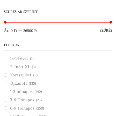
SZÜRÉS ÁR SZERINT
M
M
Ár:
—
SZŰRÉS
0 Ft
26500 Ft
ár
ár
ÉLETKOR
13-14 éves
(1)
Felnőtt XL
(3)
Koraszülött
(18)
Újszülött
(135)
1-3 hónapos
(192)
3-6 Hónapos
(237)
6-9 Hónapos
(250)