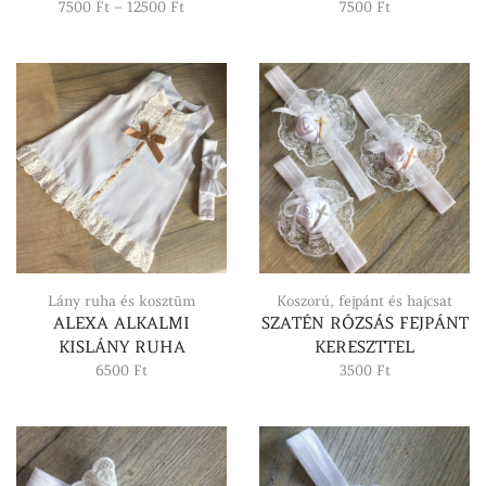
Ártartomány:
7500
Ft
–
12500
Ft
7500
Ft
7500 Ft
-
12500 Ft
Lány ruha és kosztüm
Koszorú, fejpánt és hajcsat
ALEXA ALKALMI
SZATÉN RÓZSÁS FEJPÁNT
KISLÁNY RUHA
KERESZTTEL
6500
Ft
3500
Ft