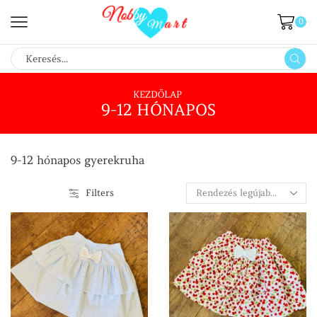
0
SEARCH
INPUT
KEZDŐLAP
9-12 HÓNAPOS
9-12 hónapos gyerekruha
Filters