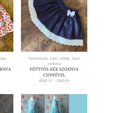
ány
Gyerekruha
,
Lány ruhák
,
Lány
szoknya
OKNYA
PÖTTYÖS KÉK SZOKNYA
tartomány:
CSIPKÉVEL
00 Ft
Ártartomány:
4500
Ft
–
5500
Ft
4500 Ft
00 Ft
-
5500 Ft