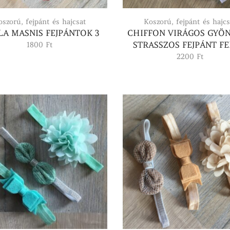
oszorú, fejpánt és hajcsat
Koszorú, fejpánt és hajcs
LA MASNIS FEJPÁNTOK 3
CHIFFON VIRÁGOS GYÖ
STRASSZOS FEJPÁNT F
1800
Ft
2200
Ft