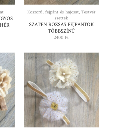
at
Koszorú, fejpánt és hajcsat
,
Testvér
NGYÖS
szettek
SZATÉN RÓZSÁS FEJPÁNTOK
EHÉR
TÖBBSZÍNŰ
2400
Ft