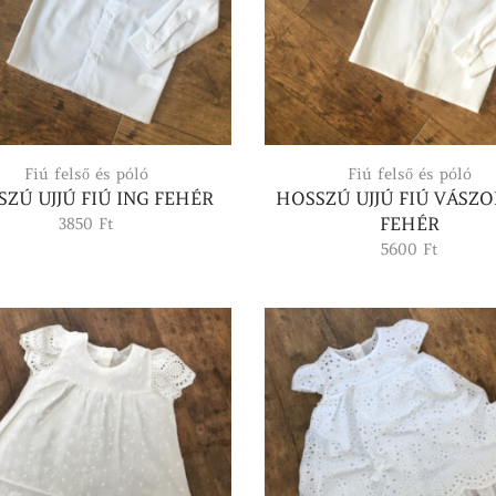
Fiú felső és póló
Fiú felső és póló
ZÚ UJJÚ FIÚ ING FEHÉR
HOSSZÚ UJJÚ FIÚ VÁSZO
FEHÉR
3850
Ft
5600
Ft