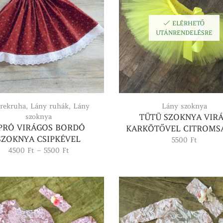
ELÉRHETŐ
UTÁNRENDELÉSRE
rekruha
,
Lány ruhák
,
Lány
Lány szoknya
szoknya
TÜTÜ SZOKNYA VIR
PRÓ VIRÁGOS BORDÓ
KARKÖTŐVEL CITROMS
SZOKNYA CSIPKÉVEL
5500
Ft
Ártartomány:
4500
Ft
–
5500
Ft
4500 Ft
-
5500 Ft