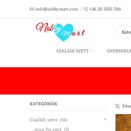
info@nobbymart.com
+36 20 5555 706
CSALÁDI SZETT
GYEREKRU
KATEGÓRIÁK
Filt
Családi szett
(66)
Anya fia szett
(3)