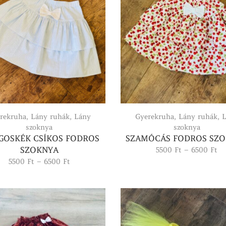
rekruha
,
Lány ruhák
,
Lány
Gyerekruha
,
Lány ruhák
,
L
szoknya
szoknya
GOSKÉK CSÍKOS FODROS
SZAMÓCÁS FODROS SZ
SZOKNYA
Ár
5500
Ft
–
6500
Ft
55
Ártartomány:
5500
Ft
–
6500
Ft
-
5500 Ft
65
-
6500 Ft