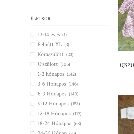
ár
ár
ÉLETKOR
13-14 éves
(1)
Felnőtt XL
(3)
Koraszülött
(23)
Újszülött
(106)
ÚJSZ
1-3 hónapos
(142)
3-6 Hónapos
(146)
6-9 Hónapos
(140)
9-12 Hónapos
(158)
12-18 Hónapos
(117)
18-24 Hónapos
(68)
24-36 Hónap
(35)