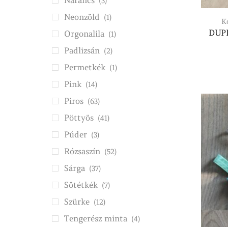
Narancs
(3)
Neonzöld
(1)
K
DUP
Orgonalila
(1)
Padlizsán
(2)
Permetkék
(1)
Pink
(14)
Piros
(63)
Pöttyös
(41)
Púder
(3)
Rózsaszín
(52)
Sárga
(37)
Sötétkék
(7)
Szürke
(12)
Tengerész minta
(4)