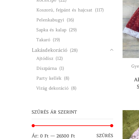
Koszorú, fejpánt és hajcsat
(117)
Pelenkabugyi
(16)
Sapka és kalap
(29)
Takaró
(19)
Lakásdekoráció
(28)
Ajtódísz
(12)
Gye
Díszpárna
(1)
Party kellék
(8)
A
Virág dekoráció
(8)
SZÜRÉS ÁR SZERINT
Min
Max
Ár:
—
SZŰRÉS
0 Ft
26500 Ft