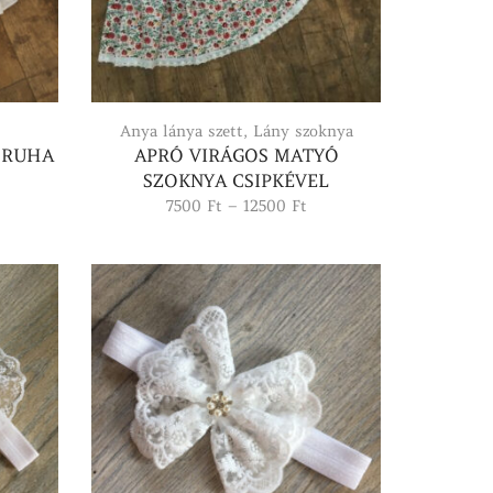
Anya lánya szett
,
Lány szoknya
Y RUHA
APRÓ VIRÁGOS MATYÓ
SZOKNYA CSIPKÉVEL
Ártartomány:
7500
Ft
–
12500
Ft
7500 Ft
-
12500 Ft