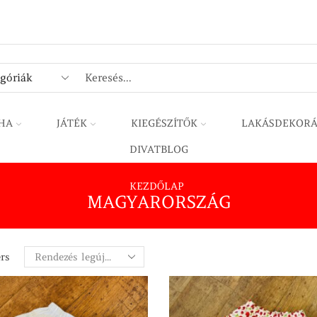
SEARCH
INPUT
HA
JÁTÉK
KIEGÉSZÍTŐK
LAKÁSDEKORÁ
DIVATBLOG
KEZDŐLAP
MAGYARORSZÁG
ers