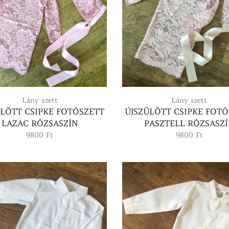
Lány szett
Lány szett
ÜLÖTT CSIPKE FOTÓSZETT
ÚJSZÜLÖTT CSIPKE FOTÓ
LAZAC RÓZSASZÍN
PASZTELL RÓZSASZ
9800
Ft
9800
Ft