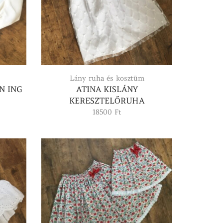
Lány ruha és kosztüm
N ING
ATINA KISLÁNY
KERESZTELŐRUHA
18500
Ft