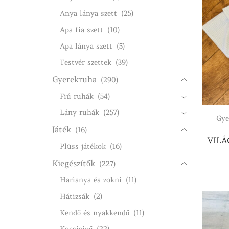
Anya lánya szett
(25)
Apa fia szett
(10)
Apa lánya szett
(5)
Testvér szettek
(39)
Gyerekruha
(290)
Fiú ruhák
(54)
Lány ruhák
(257)
Gye
Játék
(16)
VILÁ
Plüss játékok
(16)
Kiegészítők
(227)
Harisnya és zokni
(11)
Hátizsák
(2)
Kendő és nyakkendő
(11)
Kocsicipő
(22)