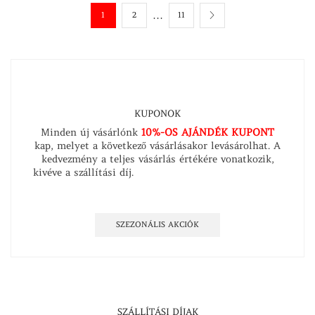
…
1
2
11
KUPONOK
Minden új vásárlónk
10%-OS AJÁNDÉK KUPONT
kap, melyet a következő vásárlásakor levásárolhat. A
kedvezmény a teljes vásárlás értékére vonatkozik,
kivéve a szállítási díj.
Íratkozzon fel hírlevelünkre és
értesüljön időben szezonális kedvezményeinkről és
híreinkről!
SZEZONÁLIS AKCIÓK
SZÁLLÍTÁSI DÍJAK