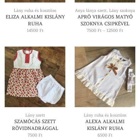
Lány ruha és kosztüm
Anya lánya szett
,
Lány szoknya
ELIZA ALKALMI KISLÁNY
APRÓ VIRÁGOS MATYÓ
RUHA
SZOKNYA CSIPKÉVEL
Ártarto
14500
Ft
7500
Ft
–
12500
Ft
7500 Ft
-
12500 Ft
Lány szett
Lány ruha és kosztüm
SZAMÓCÁS SZETT
ALEXA ALKALMI
RÖVIDNADRÁGGAL
KISLÁNY RUHA
7500
Ft
6500
Ft