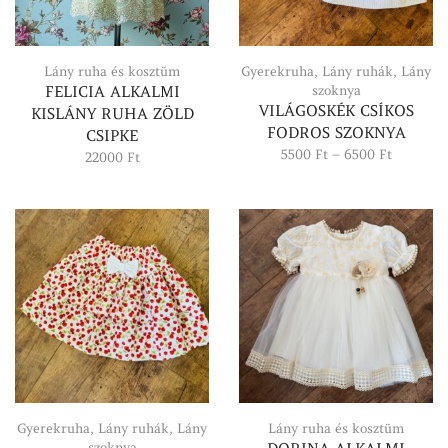
Lány ruha és kosztüm
Gyerekruha
,
Lány ruhák
,
Lány
FELICIA ALKALMI
szoknya
VILÁGOSKÉK CSÍKOS
KISLÁNY RUHA ZÖLD
FODROS SZOKNYA
CSIPKE
Ártartom
5500
Ft
–
6500
Ft
22000
Ft
5500 Ft
-
6500 Ft
Gyerekruha
,
Lány ruhák
,
Lány
Lány ruha és kosztüm
szoknya