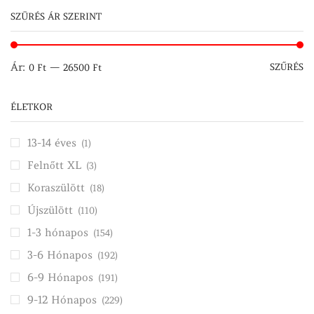
SZÜRÉS ÁR SZERINT
M
M
Ár:
—
SZŰRÉS
0 Ft
26500 Ft
ár
ár
ÉLETKOR
13-14 éves
(1)
Felnőtt XL
(3)
Koraszülött
(18)
Újszülött
(110)
1-3 hónapos
(154)
3-6 Hónapos
(192)
6-9 Hónapos
(191)
9-12 Hónapos
(229)