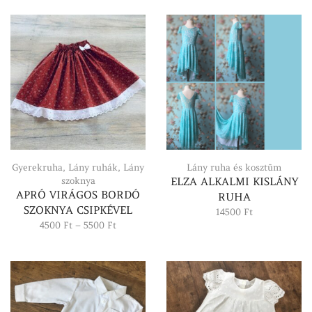
-
5500 Ft
Gyerekruha
,
Lány ruhák
,
Lány
Lány ruha és kosztüm
szoknya
ELZA ALKALMI KISLÁNY
APRÓ VIRÁGOS BORDÓ
RUHA
SZOKNYA CSIPKÉVEL
14500
Ft
Ártartomány:
4500
Ft
–
5500
Ft
4500 Ft
-
5500 Ft