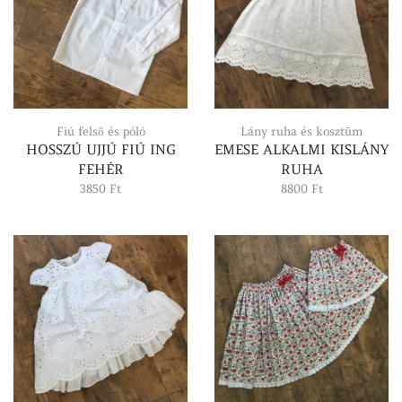
Fiú felső és póló
Lány ruha és kosztüm
HOSSZÚ UJJÚ FIÚ ING
EMESE ALKALMI KISLÁNY
FEHÉR
RUHA
3850
Ft
8800
Ft