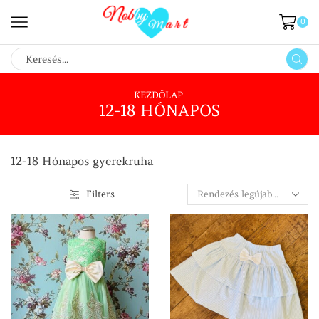
0
SEARCH
INPUT
KEZDŐLAP
12-18 HÓNAPOS
12-18 Hónapos gyerekruha
Filters