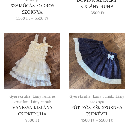
DORINA ALKALMI
SZAMÓCÁS FODROS
KISLÁNY RUHA
SZOKNYA
13500
Ft
Ártartomány:
5500
Ft
–
6500
Ft
5500 Ft
-
6500 Ft
Gyerekruha
,
Lány ruha és
Gyerekruha
,
Lány ruhák
,
Lány
kosztüm
,
Lány ruhák
szoknya
VANESSA KISLÁNY
PÖTTYÖS KÉK SZOKNYA
CSIPKERUHA
CSIPKÉVEL
Ártartom
9500
Ft
4500
Ft
–
5500
Ft
4500 Ft