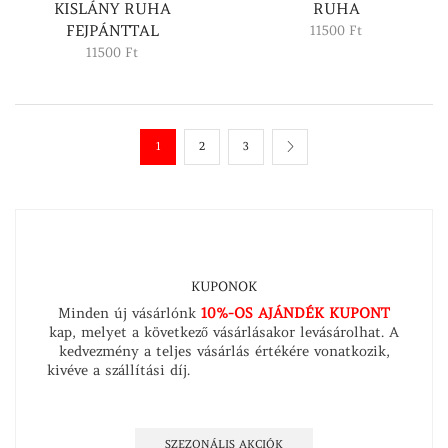
KISLÁNY RUHA
RUHA
FEJPÁNTTAL
11500
Ft
11500
Ft
1
2
3
KUPONOK
Minden új vásárlónk
10%-OS AJÁNDÉK KUPONT
kap, melyet a következő vásárlásakor levásárolhat. A
kedvezmény a teljes vásárlás értékére vonatkozik,
kivéve a szállítási díj.
Íratkozzon fel hírlevelünkre és
értesüljön időben szezonális kedvezményeinkről és
híreinkről!
SZEZONÁLIS AKCIÓK