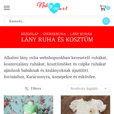
0
SEARCH
INPUT
KEZDŐLAP
GYEREKRUHA
LÁNY RUHÁK
LÁNY RUHA ÉS KOSZTÜM
Alkalmi lány ruha webshopunkban keresztelő ruhákat,
koszorúslány ruhákat, kosztümöket és csipke ruhákat
ajánlunk babáknak és kislányoknak újszülött
fotózáshoz, Karácsonyra, ünnepekre és esküvőre.
Filters