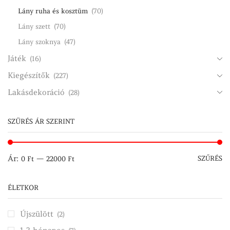
Lány ruha és kosztüm
(70)
Lány szett
(70)
Lány szoknya
(47)
Játék
(16)
Kiegészítők
(227)
Lakásdekoráció
(28)
SZÜRÉS ÁR SZERINT
M
M
Ár:
—
SZŰRÉS
0 Ft
22000 Ft
ár
ár
ÉLETKOR
Újszülött
(2)