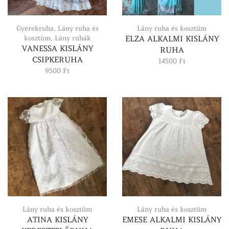
Gyerekruha
,
Lány ruha és
Lány ruha és kosztüm
kosztüm
,
Lány ruhák
ELZA ALKALMI KISLÁNY
VANESSA KISLÁNY
RUHA
CSIPKERUHA
14500
Ft
9500
Ft
Lány ruha és kosztüm
Lány ruha és kosztüm
ATINA KISLÁNY
EMESE ALKALMI KISLÁNY