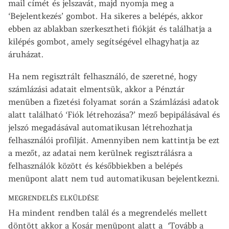
mail címét és jelszavát, majd nyomja meg a
‘Bejelentkezés’ gombot. Ha sikeres a belépés, akkor
ebben az ablakban szerkesztheti fiókját és találhatja a
kilépés gombot, amely segítségével elhagyhatja az
áruházat.
Ha nem regisztrált felhasználó, de szeretné, hogy
számlázási adatait elmentsük, akkor a Pénztár
menüben a fizetési folyamat során a Számlázási adatok
alatt található ‘Fiók létrehozása?’ mező bepipálásával és
jelszó megadásával automatikusan létrehozhatja
felhasználói profilját. Amennyiben nem kattintja be ezt
a mezőt, az adatai nem kerülnek regisztrálásra a
felhasználók között és későbbiekben a belépés
menüpont alatt nem tud automatikusan bejelentkezni.
MEGRENDELÉS ELKÜLDÉSE
Ha mindent rendben talál és a megrendelés mellett
döntött akkor a Kosár menüpont alatt a ‘Tovább a