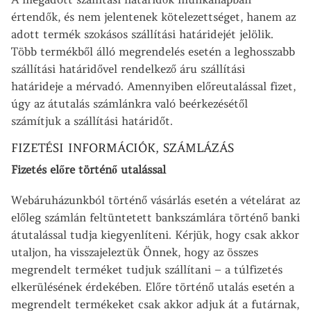
értendők, és nem jelentenek kötelezettséget, hanem az
adott termék szokásos szállítási határidejét jelölik.
Több termékből álló megrendelés esetén a leghosszabb
szállítási határidővel rendelkező áru szállítási
határideje a mérvadó. Amennyiben előreutalással fizet,
úgy az átutalás számlánkra való beérkezésétől
számítjuk a szállítási határidőt.
FIZETÉSI INFORMÁCIÓK, SZÁMLÁZÁS
Fizetés előre történő utalással
Webáruházunkból történő vásárlás esetén a vételárat az
előleg számlán feltüntetett bankszámlára történő banki
átutalással tudja kiegyenlíteni. Kérjük, hogy csak akkor
utaljon, ha visszajeleztük Önnek, hogy az összes
megrendelt terméket tudjuk szállítani – a túlfizetés
elkerülésének érdekében. Előre történő utalás esetén a
megrendelt termékeket csak akkor adjuk át a futárnak,