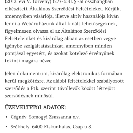
(2013. évi V. törvény) 6:77-6:81.§ -al összhangban
elkészített Általános Szerződési Feltételeket. Kérjük,
amennyiben vásárlója, illetve aktív használója kíván
lenni a Webáruházunk által kínált lehetőségeknek,
figyelmesen olvassa el az Általános Szerződési
Feltételeinket és kizárólag abban az esetben vegye
igénybe szolgáltatásainkat, amennyiben minden
pontjával egyetért, és azokat kötelező érvényűnek
tekinti magára nézve.
Jelen dokumentum, kizárólag elektronikus formában
kerül megkötésre. Az alábbi feltételekkel szabályozott
szerződés a Ptk. szerint távollevők között létrejött
szerződésnek minősül.
ÜZEMELTETŐI ADATOK:
Cégnév: Somogyi Zsuzsanna e.v.
Székhely: 6400 Kiskunhalas, Csap u 8.