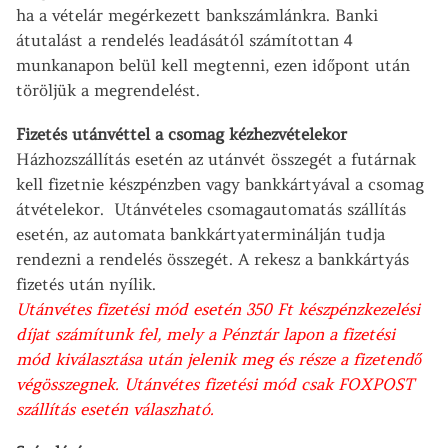
ha a vételár megérkezett bankszámlánkra. Banki
átutalást a rendelés leadásától számítottan 4
munkanapon belül kell megtenni, ezen időpont után
töröljük a megrendelést.
Fizetés utánvéttel a csomag kézhezvételekor
Házhozszállítás esetén az utánvét összegét a futárnak
kell fizetnie készpénzben vagy bankkártyával a csomag
átvételekor. Utánvételes csomagautomatás szállítás
esetén, az automata bankkártyaterminálján tudja
rendezni a rendelés összegét. A rekesz a bankkártyás
fizetés után nyílik.
Utánvétes fizetési mód esetén 350 Ft készpénzkezelési
díjat számítunk fel, mely a Pénztár lapon a fizetési
mód kiválasztása után jelenik meg és része a fizetendő
végösszegnek. Utánvétes fizetési mód csak FOXPOST
szállítás esetén válaszható.