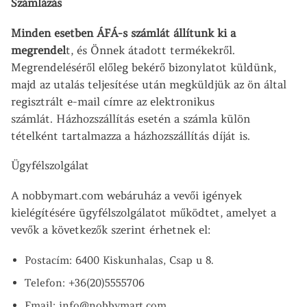
Számlázás
Minden esetben ÁFÁ-s számlát állítunk ki a
megrendel
t, és Önnek átadott termékekről.
Megrendeléséről előleg bekérő bizonylatot küldünk,
majd az utalás teljesítése után megküldjük az ön által
regisztrált e-mail címre az elektronikus
számlát. Házhozszállítás esetén a számla külön
tételként tartalmazza a házhozszállítás díját is.
Ügyfélszolgálat
A nobbymart.com webáruház a vevői igények
kielégítésére ügyfélszolgálatot működtet, amelyet a
vevők a következők szerint érhetnek el:
Postacím: 6400 Kiskunhalas, Csap u 8.
Telefon: +36(20)5555706
Email: info@nobbymart.com