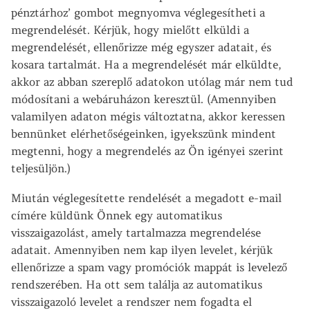
pénztárhoz’ gombot megnyomva véglegesítheti a
megrendelését. Kérjük, hogy mielőtt elküldi a
megrendelését, ellenőrizze még egyszer adatait, és
kosara tartalmát. Ha a megrendelését már elküldte,
akkor az abban szereplő adatokon utólag már nem tud
módosítani a webáruházon keresztül. (Amennyiben
valamilyen adaton mégis változtatna, akkor keressen
bennünket elérhetőségeinken, igyekszünk mindent
megtenni, hogy a megrendelés az Ön igényei szerint
teljesüljön.)
Miután véglegesítette rendelését a megadott e-mail
címére küldünk Önnek egy automatikus
visszaigazolást, amely tartalmazza megrendelése
adatait. Amennyiben nem kap ilyen levelet, kérjük
ellenőrizze a spam vagy promóciók mappát is levelező
rendszerében. Ha ott sem találja az automatikus
visszaigazoló levelet a rendszer nem fogadta el