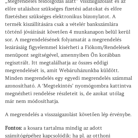
„Megrendelés feldolgozás alatt” visszaigazolást és az
előre utaláshoz szükséges fizetési adatokat és előre
fizetéshez szükséges elektronikus bizonylatot. A
termék kiszállítására csak a vételér bankszámlára
történő jóváírását követően 4 munkanapon belül kerül
sor. A megrendelésének folyamatát a megrendelés
lezárásáig figyelemmel kísérheti a Fiókom/Rendelések
menüpont segítségével, amennyiben Ön korábban
regisztrált. Itt megtalálhatja az összes eddigi
megrendelését is, amit Webáruházunkba küldött.
Minden megrendelés egy egyedi megrendelés számmal
azonosítható. A ‘Megtekintés’ nyomógombra kattintva
megnézheti rendelése részleteit is, de azokat utólag
már nem módosíthatja.
A megrendelés a visszaigazolást követően lép érvénybe.
Fontos:
a kosara tartalma mindig az adott
számítógépéhez kapcsolódik: ha pl. az otthoni