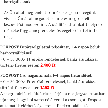
korrigálhassuk.
Az Ön által megrendelt termékeket partnercégünk
viszi az Ön által megadott címre és megrendelt
kézbesítési mód szerint. A szállítási díjainkat (melynek
mértéke függ a megrendelés összegétől) itt tekintheti
meg:
FOXPOST Futárszolgálattal teljesített, 1-4 napon belüli
házhozszállításnál:
• 0 – 30.000,- Ft értékű rendelésnél, banki átutalással
történő fizetés esetén
2.400 Ft
FOXPOST Csomagautomata 1-4 napos határidővel:
• 0 – 30.000,- Ft értékű rendelésnél, banki átutalással
történő fizetés esetén
1.150 Ft
A megrendelés elküldésekor kérjük a megjegyzés rovatban
írja meg, hogy hol szeretné átvenni a csomagot. Foxpost
automaták elérhetősége
ezen a lineken
található.