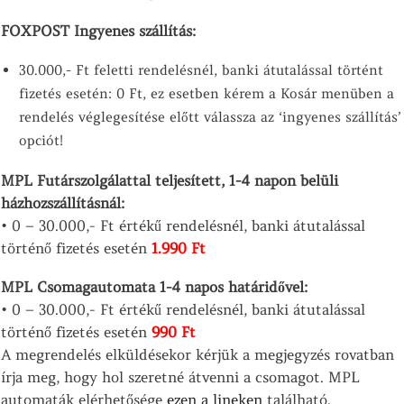
FOXPOST Ingyenes szállítás:
30.000,- Ft feletti rendelésnél, banki átutalással történt
fizetés esetén: 0 Ft, ez esetben kérem a Kosár menüben a
rendelés véglegesítése előtt válassza az ‘ingyenes szállítás’
opciót!
MPL Futárszolgálattal teljesített, 1-4 napon belüli
házhozszállításnál:
• 0 – 30.000,- Ft értékű rendelésnél, banki átutalással
történő fizetés esetén
1.990
Ft
MPL Csomagautomata 1-4 napos határidővel:
• 0 – 30.000,- Ft értékű rendelésnél, banki átutalással
történő fizetés esetén
990
Ft
A megrendelés elküldésekor kérjük a megjegyzés rovatban
írja meg, hogy hol szeretné átvenni a csomagot. MPL
automaták elérhetősége
ezen a lineken
található.