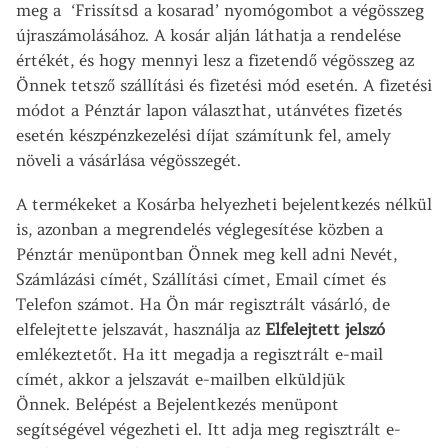
meg a ‘Frissítsd a kosarad’ nyomógombot a végösszeg
újraszámolásához. A kosár alján láthatja a rendelése
értékét, és hogy mennyi lesz a fizetendő végösszeg az
Önnek tetsző szállítási és fizetési mód esetén. A fizetési
módot a Pénztár lapon választhat, utánvétes fizetés
esetén készpénzkezelési díjat számítunk fel, amely
növeli a vásárlása végösszegét.
A termékeket a Kosárba helyezheti bejelentkezés nélkül
is, azonban a megrendelés véglegesítése közben a
Pénztár menüpontban Önnek meg kell adni Nevét,
Számlázási címét, Szállítási címet, Email címet és
Telefon számot. Ha Ön már regisztrált vásárló, de
elfelejtette jelszavát, használja az
Elfelejtett jelszó
emlékeztetőt. Ha itt megadja a regisztrált e-mail
címét, akkor a jelszavát e-mailben elküldjük
Önnek. Belépést a Bejelentkezés menüpont
segítségével végezheti el. Itt adja meg regisztrált e-