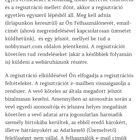
és a regisztráció mellett dönt, akkor a regisztráció
egyetlen egyszerű lépésből áll. Meg kell adnia
(űrlapunkon keresztül) az Ön Felhasználónevét, email-
címét (ahová megrendelésével kapcsolatosan üzenetet
küldhetünk), és egy jelszót, mellyel be tud a
nobbymart.com oldalon jelentkezni. A regisztrációt
követően tud rendeléseket (akár a későbbiek folyamán
is) küldeni a webáruházunk részére.
A regisztráció elküldésével Ön elfogadja a regisztrációs
feltételeket. A regisztrációt e-mailben visszaigazolja a
rendszer. A vevő köteles az általa megadott jelszót
bizalmasan kezelni. Amennyiben az azonosítás során a
vevő egyedi azonosítója és jelszava helyes megadását
követően a vevő adatai arra jogosulatlan harmadik
személy birtokába kerültek, az ebből eredő károkért,
illetve hátrányokért az Adatkezelő (Üzemeltető)
felelősséget nem vállal. A felhasználók e-mail címük