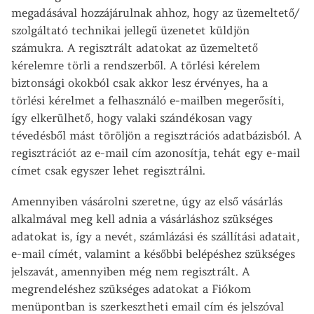
megadásával hozzájárulnak ahhoz, hogy az üzemeltető/
szolgáltató technikai jellegű üzenetet küldjön
számukra. A regisztrált adatokat az üzemeltető
kérelemre törli a rendszerből. A törlési kérelem
biztonsági okokból csak akkor lesz érvényes, ha a
törlési kérelmet a felhasználó e-mailben megerősíti,
így elkerülhető, hogy valaki szándékosan vagy
tévedésből mást töröljön a regisztrációs adatbázisból. A
regisztrációt az e-mail cím azonosítja, tehát egy e-mail
címet csak egyszer lehet regisztrálni.
Amennyiben vásárolni szeretne, úgy az első vásárlás
alkalmával meg kell adnia a vásárláshoz szükséges
adatokat is, így a nevét, számlázási és szállítási adatait,
e-mail címét, valamint a későbbi belépéshez szükséges
jelszavát, amennyiben még nem regisztrált. A
megrendeléshez szükséges adatokat a Fiókom
menüpontban is szerkesztheti email cím és jelszóval