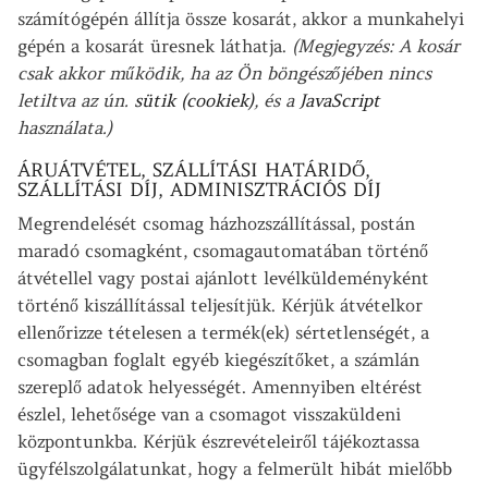
számítógépén állítja össze kosarát, akkor a munkahelyi
gépén a kosarát üresnek láthatja.
(Megjegyzés: A kosár
csak akkor működik, ha az Ön böngészőjében nincs
letiltva az ún.
sütik (cookiek)
, és a
JavaScript
használata.)
ÁRUÁTVÉTEL, SZÁLLÍTÁSI HATÁRIDŐ,
SZÁLLÍTÁSI DÍJ, ADMINISZTRÁCIÓS DÍJ
Megrendelését csomag házhozszállítással, postán
maradó csomagként, csomagautomatában történő
átvétellel vagy postai ajánlott levélküldeményként
történő kiszállítással teljesítjük. Kérjük átvételkor
ellenőrizze tételesen a termék(ek) sértetlenségét, a
csomagban foglalt egyéb kiegészítőket, a számlán
szereplő adatok helyességét. Amennyiben eltérést
észlel, lehetősége van a csomagot visszaküldeni
központunkba. Kérjük észrevételeiről tájékoztassa
ügyfélszolgálatunkat, hogy a felmerült hibát mielőbb