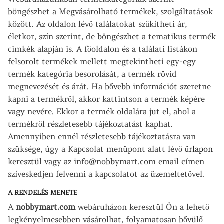
böngészhet a Megvásárolható termékek, szolgáltatások
között. Az oldalon lévő találatokat szűkítheti ár,
életkor, szín szerint, de böngészhet a tematikus termék
cimkék alapján is. A főoldalon és a találati listákon
felsorolt termékek mellett megtekintheti egy-egy
termék kategória besorolását, a termék rövid
megnevezését és árát. Ha bővebb információt szeretne
kapni a termékről, akkor kattintson a termék képére
vagy nevére. Ekkor a termék oldalára jut el, ahol a
termékről részletesebb tájékoztatást kaphat.
Amennyiben ennél részletesebb tájékoztatásra van
szüksége, úgy a Kapcsolat menüpont alatt lévő
űrlapon
keresztül vagy az info@nobbymart.com email címen
szíveskedjen felvenni a kapcsolatot az üzemeltetővel.
A RENDELÉS MENETE
A
nobbymart.com
webáruházon keresztül Ön a lehető
legkényelmesebben vásárolhat, folyamatosan bővülő