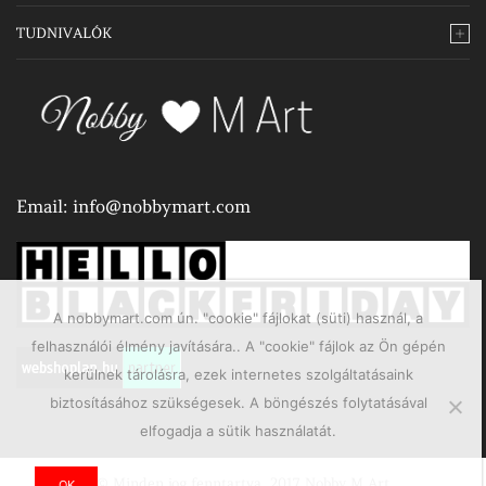
TUDNIVALÓK
Email:
info@nobbymart.com
A nobbymart.com ún. "cookie" fájlokat (süti) használ, a
felhasználói élmény javítására.. A "cookie" fájlok az Ön gépén
kerülnek tárolásra, ezek internetes szolgáltatásaink
biztosításához szükségesek. A böngészés folytatásával
elfogadja a sütik használatát.
© Minden jog fenntartva, 2017 Nobby M Art
OK