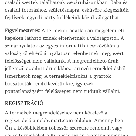
családi szettek találhatóak webáruházunkban. Baba és
családi fotózáshoz, születésnapra, esküvőre kiegészítők,
fejdíszek, egyedi party kellékeink közül válogathat.
Figyelmeztetés:
A termékek adatlapján megjelenített
képeken látható színek eltérhetnek a valóságostól. A
színárnyalatok az egyes informatikai eszközökön a
valóságtól eltérő árnyalatban jelenhetnek meg, ezért
felelősséget nem vállalunk. A megrendelhető áruk
jellemzői az adott árucikkhez tartozó termékleírásból
ismerhetők meg. A termékleírásokat a gyártók
bocsátották rendelkezésünkre, így ezek
pontatlanságáért felelősséget nem tudunk vállalni.
REGISZTRÁCIÓ
A termékek megrendeléséhez nem kötelező a
regisztráció a nobbymart.com oldalon. Amennyiben
Ön a későbbiekben többször szeretne rendelni, vagy
egyes termékeket a Kívánság listán szeretne elmenteni