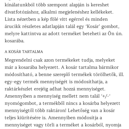
kínálatunkból több szempont alapján is kereshet
divatfotózáshoz, alkalmi megjelenéshez kellékeket.
Lista nézetben a kép fölé vitt egérrel és minden
árucikk részletes adatlapján talál egy ‘Kosár’ gombot,
melyre kattintva az adott terméket beteheti az Ön ún.
kosarába.
A KOSÁR TARTALMA
Megrendelni csak azon termékeket tudja, melyeket
már a kosarába helyezett. A kosár tartalma bármikor
módosítható, a benne szereplő termékek törölhetők, ill.
egy-egy termék mennyiségét is módosíthatja, a
raktárkészlet erejéig adhat hozzá mennyiséget.
Amennyiben a mennyiség mellett nem talál ‘+/-‘
nyomógombot, a termékből nincs a kosárba helyezett
mennyiségtől több raktáron! Lehetőség van a kosár
teljes kiürítésére is. Amennyiben módosítja a
mennyiséget vagy törli a terméket a kosárból, nyomja