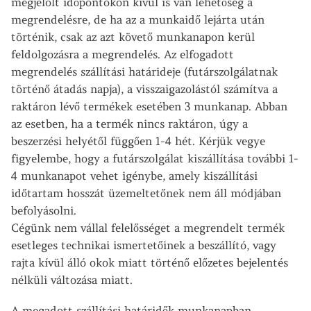
megjelölt időpontokon kívül is van lehetőség a
megrendelésre, de ha az a munkaidő lejárta után
történik, csak az azt követő munkanapon kerül
feldolgozásra a megrendelés. Az elfogadott
megrendelés szállítási határideje (futárszolgálatnak
történő átadás napja), a visszaigazolástól számítva a
raktáron lévő termékek esetében 3 munkanap. Abban
az esetben, ha a termék nincs raktáron, úgy a
beszerzési helyétől függően 1-4 hét. Kérjük vegye
figyelembe, hogy a futárszolgálat kiszállítása további 1-
4 munkanapot vehet igénybe, amely kiszállítási
időtartam hosszát üzemeltetőnek nem áll módjában
befolyásolni.
Cégünk nem vállal felelősséget a megrendelt termék
esetleges technikai ismertetőinek a beszállító, vagy
rajta kívül álló okok miatt történő előzetes bejelentés
nélküli változása miatt.
A megadott szállítási határidők munkanapban