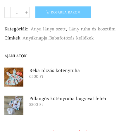
KOSÁRBA RAKOM
Kötény
zöldségek
mintával
Kategóriák:
Anya lánya szett
,
Lány ruha és kosztüm
mennyiség
Címkék:
Anyáknapja
,
Babafotózás kellékek
AJÁNLATOK
Réka rózsás kötényruha
6500
Ft
Pillangós kötényruha bugyival fehér
5500
Ft