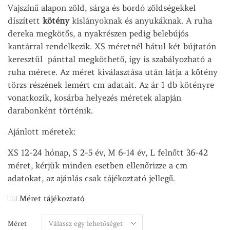
Vajszínű alapon zöld, sárga és bordó zöldségekkel
díszített
kötény
kislányoknak és anyukáknak. A ruha
dereka megkötős, a nyakrészen pedig belebújós
kantárral rendelkezik. XS méretnél hátul két bújtatón
keresztül pánttal megköthető, így is szabályozható a
ruha mérete. Az méret kiválasztása után látja a kötény
törzs részének lemért cm adatait. Az ár 1 db kötényre
vonatkozik, kosárba helyezés méretek alapján
darabonként történik.
Ajánlott méretek:
XS 12-24 hónap, S 2-5 év, M 6-14 év, L felnőtt 36-42
méret, kérjük minden esetben ellenőrizze a cm
adatokat, az ajánlás csak tájékoztató jellegű.
Méret tájékoztató
Méret