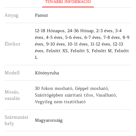
TOVÁBBI INFORMÁCIÓ
Anyag
Pamut
12-18 Hónapos
,
24-36 Hónap
,
2-3 éves
,
3-4
éves
,
4-5 éves
,
5-6 éves
,
6-7 éves
,
7-8 éves
,
8-9
Életkor
éves
,
9-10 éves
,
10-11 éves
,
11-12 éves
,
12-13
éves
,
Felnőtt XS
,
Felnőtt S
,
Felnőtt M
,
Felnőtt
L
Modell
Kötényruha
30 fokon mosható, Géppel mosható,
Mosás,
Szárítógépben szárítani tilos, Vasalható,
vasalás
Vegyileg nem tisztítható
Származási
Magyarország
hely