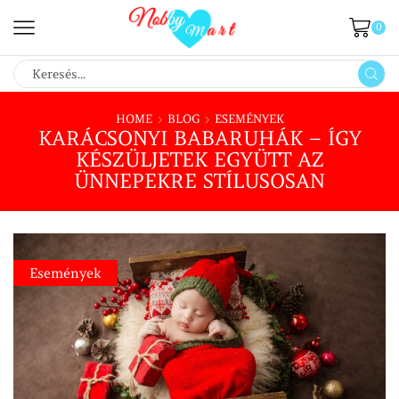
0
SEARCH
INPUT
HOME
BLOG
ESEMÉNYEK
KARÁCSONYI BABARUHÁK – ÍGY
KÉSZÜLJETEK EGYÜTT AZ
ÜNNEPEKRE STÍLUSOSAN
Események