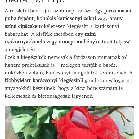
A részletekben rejlik az ünnepi varázs. Egy
piros masni
,
puha fejpánt
,
bohókás karácsonyi zokni
vagy
arany
színű cipőcske
tökéletesen kiegészíti a karácsonyi
babaruhát. A kisfiúk esetében egy
mini
csokornyakkendő
vagy
ünnepi mellényke
teszi teljessé
a megjelenést.
Ezek a kiegészítők nemcsak a fotózáson mutatnak jól,
hanem praktikusak is – melegen tartják a babát,
miközben vidám, karácsonyi hangulatot teremtenek. A
NobbyMart karácsonyi kiegészítői
gondosan válogatott
anyagokból készülnek, hogy a kicsi bőre számára is
kellemesek és biztonságosak legyenek.