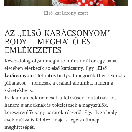
Első karácsony szett
AZ „ELSŐ KARÁCSONYOM”
BODY – MEGHATÓ ÉS
EMLÉKEZETES
Kevés dolog olyan megható, mint amikor egy baba
életében elérkezik az
első karácsony
. Egy „
Első
karácsonyom
” feliratos body
val megörökíthetitek ezt a
pillanatot – nemcsak a családi albumba, hanem a
szívetekbe is.
Ezek a darabok nemcsak a fotózáson mutatnak jól,
hanem ajándéknak is tökéletesek a nagyszülők,
keresztszülők vagy barátok részéről. Egy ilyen body
évek múlva is felidézi majd a legelső ünnep
meghittségét.