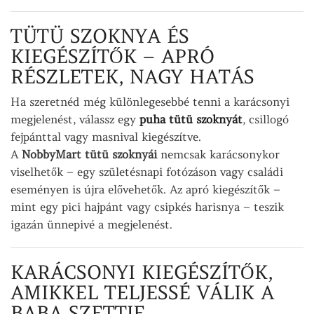
TÜTÜ SZOKNYA ÉS
KIEGÉSZÍTŐK – APRÓ
RÉSZLETEK, NAGY HATÁS
Ha szeretnéd még különlegesebbé tenni a karácsonyi
megjelenést, válassz egy
puha tütü szoknyát
, csillogó
fejpánttal vagy masnival kiegészítve.
A
NobbyMart tütü szoknyái
nemcsak karácsonykor
viselhetők – egy születésnapi fotózáson vagy családi
eseményen is újra elővehetők. Az apró kiegészítők –
mint egy pici hajpánt vagy csipkés harisnya – teszik
igazán ünnepivé a megjelenést.
KARÁCSONYI KIEGÉSZÍTŐK,
AMIKKEL TELJESSÉ VÁLIK A
BABA SZETTJE