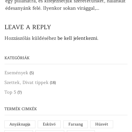
egy pillanatra, és kifejezhetjük szeretetünket, hálánkat
édesanyánk felé. Ilyenkor sokan virággal,...
LEAVE A REPLY
Hozzászólás küldéséhez
be kell jelentkezni
.
KATEGÓRIÁK
Események
(5)
Szettek, Divat tippek
(18)
Top 5
(7)
TERMÉK CIMKÉK
Anyáknapja
Esküvő
Farsang
Húsvét