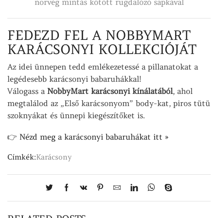
norvég mintás kötött rugdalózó sapkával
FEDEZD FEL A NOBBYMART
KARÁCSONYI KOLLEKCIÓJÁT
Az idei ünnepen tedd emlékezetessé a pillanatokat a
legédesebb karácsonyi babaruhákkal!
Válogass a
NobbyMart karácsonyi kínálatából
, ahol
megtalálod az „Első karácsonyom” body-kat, piros tütü
szoknyákat és ünnepi kiegészítőket is.
👉
Nézd meg a karácsonyi babaruhákat itt »
Címkék:
Karácsony