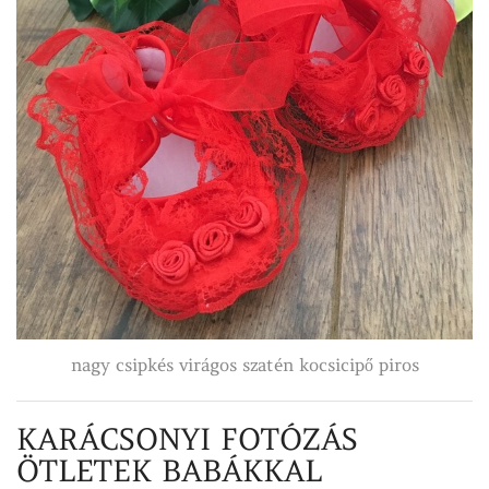
nagy csipkés virágos szatén kocsicipő piros
KARÁCSONYI FOTÓZÁS
ÖTLETEK BABÁKKAL