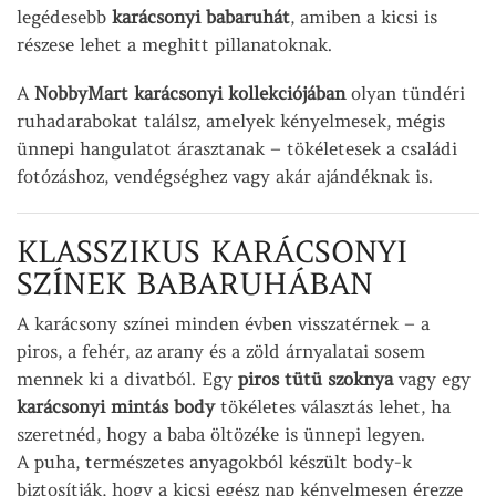
legédesebb
karácsonyi babaruhát
, amiben a kicsi is
részese lehet a meghitt pillanatoknak.
A
NobbyMart karácsonyi kollekciójában
olyan tündéri
ruhadarabokat találsz, amelyek kényelmesek, mégis
ünnepi hangulatot árasztanak – tökéletesek a családi
fotózáshoz, vendégséghez vagy akár ajándéknak is.
KLASSZIKUS KARÁCSONYI
SZÍNEK BABARUHÁBAN
A karácsony színei minden évben visszatérnek – a
piros, a fehér, az arany és a zöld árnyalatai sosem
mennek ki a divatból. Egy
piros tütü szoknya
vagy egy
karácsonyi mintás body
tökéletes választás lehet, ha
szeretnéd, hogy a baba öltözéke is ünnepi legyen.
A puha, természetes anyagokból készült body-k
biztosítják, hogy a kicsi egész nap kényelmesen érezze