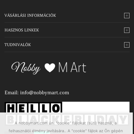
VÁSÁRLÁSI INFORMÁCIÓK
HASZNOS LINKEK
TUDNIVALÓK
Email:
info@nobbymart.com
A nobbymart.com ún. "cookie" fájlokat (süti) használ, a
felhasználói élmény javítására.. A "cookie" fájlok az Ön gépén