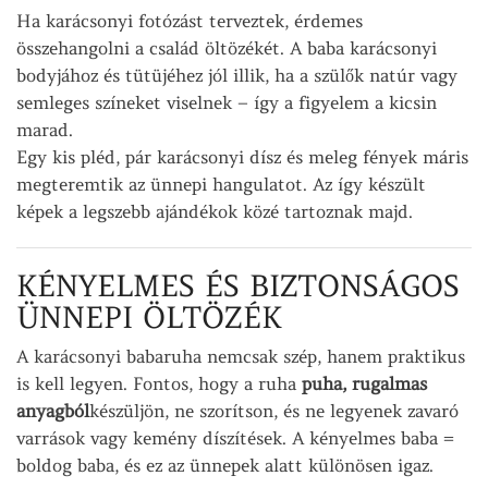
Ha karácsonyi fotózást terveztek, érdemes
összehangolni a család öltözékét. A baba karácsonyi
bodyjához és tütüjéhez jól illik, ha a szülők natúr vagy
semleges színeket viselnek – így a figyelem a kicsin
marad.
Egy kis pléd, pár karácsonyi dísz és meleg fények máris
megteremtik az ünnepi hangulatot. Az így készült
képek a legszebb ajándékok közé tartoznak majd.
KÉNYELMES ÉS BIZTONSÁGOS
ÜNNEPI ÖLTÖZÉK
A karácsonyi babaruha nemcsak szép, hanem praktikus
is kell legyen. Fontos, hogy a ruha
puha, rugalmas
anyagból
készüljön, ne szorítson, és ne legyenek zavaró
varrások vagy kemény díszítések. A kényelmes baba =
boldog baba, és ez az ünnepek alatt különösen igaz.